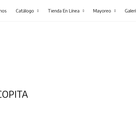
mos
Catálogo
Tienda En Línea
Mayoreo
Galer
COPITA